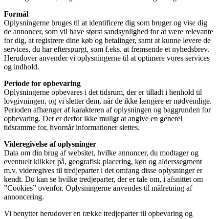
Formål
Oplysningerne bruges til at identificere dig som bruger og vise dig
de annoncer, som vil have størst sandsynlighed for at være relevante
for dig, at registrere dine køb og betalinger, samt at kunne levere de
services, du har efterspurgt, som f.eks. at fremsende et nyhedsbrev.
Herudover anvender vi oplysningerne til at optimere vores services
og indhold.
Periode for opbevaring
Oplysningerne opbevares i det tidsrum, der er tilladt i henhold til
lovgivningen, og vi sletter dem, når de ikke længere er nødvendige.
Perioden afhænger af karakteren af oplysningen og baggrunden for
opbevaring. Det er derfor ikke muligt at angive en generel
tidsramme for, hvornår informationer slettes.
Videregivelse af oplysninger
Data om din brug af websitet, hvilke annoncer, du modtager og
eventuelt klikker på, geografisk placering, køn og alderssegment
m.v. videregives til tredjeparter i det omfang disse oplysninger er
kendt. Du kan se hvilke tredjeparter, der er tale om, i afsnittet om
”Cookies” ovenfor. Oplysningerne anvendes til målretning af
annoncering.
Vi benytter herudover en række tredjeparter til opbevaring og