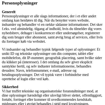
Personoplysninger
Generelt
Personoplysninger er alle slags informationer, der i et eller andet
omfang kan henføres til dig. Når du benytter vores website,
indsamler og behandler vi en række sådanne informationer. Det sker
f.eks. ved almindelig. tilgang af indhold, hvis du tilmelder dig vores
nyhedsbrev, deltager i konkurrencer eller undersøgelser, registrerer
dig som bruger eller abonnent, samt øvrig brug af services, eller hvis
du foretager køb via websitet.
Vi indsamler og behandler typisk følgende typer af oplysninger: Et
unikt ID og tekniske oplysninger om din computer, tablet eller
mobiltelefon, dit IP-nummer, geografisk placering, samt hvilke sider
du klikker på (interesser). I det omfang du selv giver eksplicit
samtykke hertil, og selv indtaster informationerne, behandles
desuden: Navn, telefonnummer, e-mail, adresse og
betalingsoplysninger. Det vil typisk være i forbindelse med
oprettelse af login eller ved køb.
Sikkerhed
Vi har truffet tekniske og organisatoriske foranstaltninger mod, at
dine oplysninger hændeligt eller ulovligt bliver slettet, offentliggjort,
fortabt, forringet eller kommer til uvedkommendes kendskab,
misbruges eller i øvrigt behandles i strid med lovgivningen.