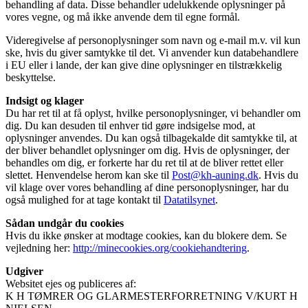
behandling af data. Disse behandler udelukkende oplysninger på
vores vegne, og må ikke anvende dem til egne formål.
Videregivelse af personoplysninger som navn og e-mail m.v. vil kun
ske, hvis du giver samtykke til det. Vi anvender kun databehandlere
i EU eller i lande, der kan give dine oplysninger en tilstrækkelig
beskyttelse.
Indsigt og klager
Du har ret til at få oplyst, hvilke personoplysninger, vi behandler om
dig. Du kan desuden til enhver tid gøre indsigelse mod, at
oplysninger anvendes. Du kan også tilbagekalde dit samtykke til, at
der bliver behandlet oplysninger om dig. Hvis de oplysninger, der
behandles om dig, er forkerte har du ret til at de bliver rettet eller
slettet. Henvendelse herom kan ske til
Post@kh-auning.dk
. Hvis du
vil klage over vores behandling af dine personoplysninger, har du
også mulighed for at tage kontakt til
Datatilsynet
.
Sådan undgår du cookies
Hvis du ikke ønsker at modtage cookies, kan du blokere dem. Se
vejledning her:
http://minecookies.org/cookiehandtering
.
Udgiver
Websitet ejes og publiceres af:
K H TØMRER OG GLARMESTERFORRETNING V/KURT H