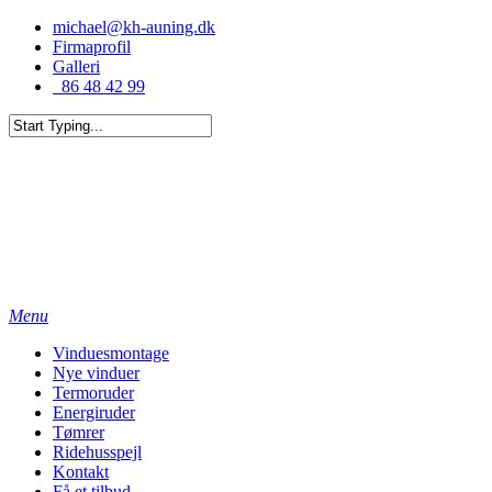
michael@kh-auning.dk
Firmaprofil
Galleri
86 48 42 99
Menu
Vinduesmontage
Nye vinduer
Termoruder
Energiruder
Tømrer
Ridehusspejl
Kontakt
Få et tilbud