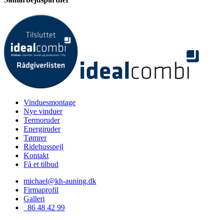
Vinduesmontage
Nye vinduer
Termoruder
Energiruder
Tømrer
Ridehusspejl
Kontakt
Få et tilbud
michael@kh-auning.dk
Firmaprofil
Galleri
86 48 42 99