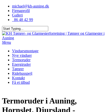
michael@kh-auning.dk
Firmaprofil
Galleri
86 48 42 99
Menu
Vinduesmontage
Nye vinduer
Termoruder
Energiruder
Tømrer
Ridehusspejl
Kontakt
Få et tilbud
Termoruder i Auning,
Hornslet, Djursland -