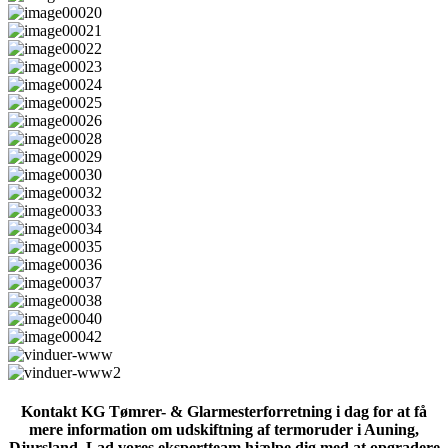
Kontakt KG Tømrer- & Glarmesterforretning i dag for at få
mere information om udskiftning af termoruder i Auning,
Djursland. Lad vores ekspertteam hjælpe dig med at opgradere