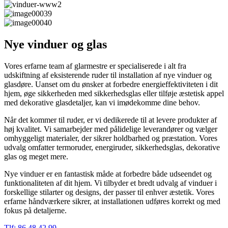
Nye vinduer og glas
Vores erfarne team af glarmestre er specialiserede i alt fra
udskiftning af eksisterende ruder til installation af nye vinduer og
glasdøre. Uanset om du ønsker at forbedre energieffektiviteten i dit
hjem, øge sikkerheden med sikkerhedsglas eller tilføje æstetisk appel
med dekorative glasdetaljer, kan vi imødekomme dine behov.
Når det kommer til ruder, er vi dedikerede til at levere produkter af
høj kvalitet. Vi samarbejder med pålidelige leverandører og vælger
omhyggeligt materialer, der sikrer holdbarhed og præstation. Vores
udvalg omfatter termoruder, energiruder, sikkerhedsglas, dekorative
glas og meget mere.
Nye vinduer er en fantastisk måde at forbedre både udseendet og
funktionaliteten af dit hjem. Vi tilbyder et bredt udvalg af vinduer i
forskellige stilarter og designs, der passer til enhver æstetik. Vores
erfarne håndværkere sikrer, at installationen udføres korrekt og med
fokus på detaljerne.
Tlf: 86 48 42 99