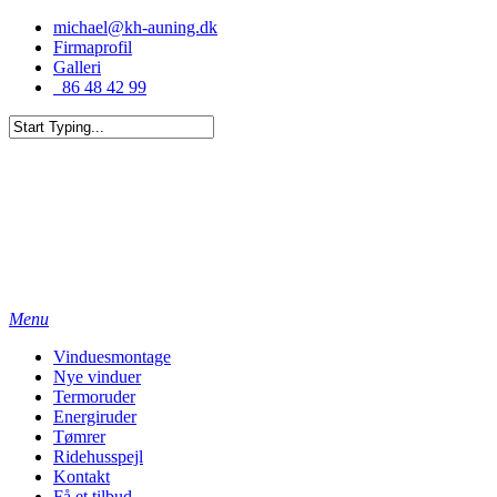
michael@kh-auning.dk
Firmaprofil
Galleri
86 48 42 99
Menu
Vinduesmontage
Nye vinduer
Termoruder
Energiruder
Tømrer
Ridehusspejl
Kontakt
Få et tilbud